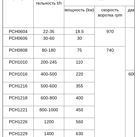
тельность t/h
мощность (kw)
скорость
давл
воротка rpm
PCH0604
22-35
18.5
970
PCH0606
30-60
30
PCH0808
80-180
75
740
PCH1010
200-245
110
PCH1016
400-500
220
600
PCH1216
500-600
355
PCH1218
600-800
400
PCH1221
800-1000
450
PCH1226
1200
560
PCH1229
1400
630