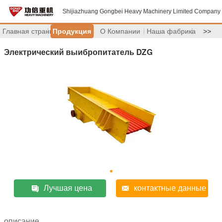
Shijiazhuang Gongbei Heavy Machinery Limited Company
Главная страница
Продукция
О Компании
Наша фабрика
>>
Электрический выибропитатель DZG
Лучшая цена
контактные данные
описание