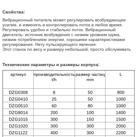
Свойства:
Вибрационный питатель может регулировать возбуждающее
усилие, и изменять и контролировать поток в любое время.
Регулировать удобно и стабильно поток. Вибрационный
двигатель- источник возбуждения с низким уровнем шума,
низким потреблением энергии, хорошими характеристиками
регулирования. Нету пульсирующего явления.
Этот станок по весу и размеру небольшой, просто обслуживать.
Технические параметры и размеры корпуса:
артикул
производительность
размер частиц
L
t/h
mm
DZG0308
8
50
800
DZG0410
25
50
1000
DZG0510
60
80
1000
DZG8014
200
100
1400
DZG1015
300
150
1500
DZG1020
300
300
2000
DZG1122
400
300
2200