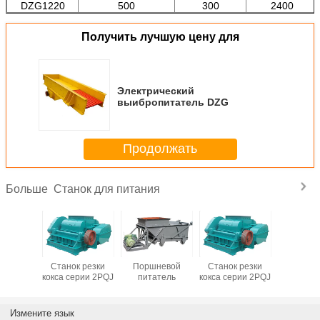
DZG1220
500
300
2400
Получить лучшую цену для
Электрический
выибропитатель DZG
Продолжать
Станок для питания
Больше
невой
Станок резки
Поршневой
Станок резки
тель
кокса серии 2PQJ
питатель
кокса серии 2PQJ
Измените язык